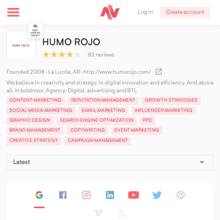
Create account
Log in
HUMO ROJO
★
★
★
★
★
82 reviews
Founded 2008 · La Lucila, AR
·
http://www.humorojo.com/
We believe in creativity and strategy, in digital innovation and efficiency. And above
all, in boldness. Agency: Digital, advertising and BTL
CONTENT MARKETING
REPUTATION MANAGEMENT
GROWTH STRATEGIES
SOCIAL MEDIA MARKETING
EMAIL MARKETING
INFLUENCER MARKETING
GRAPHIC DESIGN
SEARCH ENGINE OPTIMIZATION
PPC
BRAND MANAGEMENT
COPYWRITING
EVENT MARKETING
CREATIVE STRATEGY
CAMPAIGN MANAGEMENT