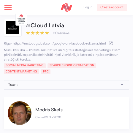
Create account
Log in
mCloud Latvia
★
★
★
★
★
20 reviews
Riga
·
https://mcloudglobal.com/google-un-facebook-reklama.html
Mūsu kaislība – korekts, rezultatīvs un digitāls stratēģiskais mārketings. Esam
pārliecināti, ka panākt efektivitāti ir ļoti vienkārši, ja katrs solis ir pārdomāts un
stratēģiski korekts.
SOCIAL MEDIA MARKETING
SEARCH ENGINE OPTIMIZATION
CONTENT MARKETING
PPC
Modris Skels
Owner/CEO •
2020