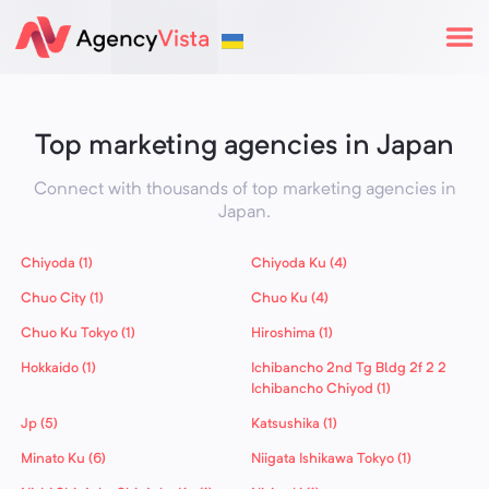
Top marketing agencies in Japan
Connect with thousands of top marketing agencies in
Japan
.
Chiyoda (1)
Chiyoda Ku (4)
Chuo City (1)
Chuo Ku (4)
Chuo Ku Tokyo (1)
Hiroshima (1)
Hokkaido (1)
Ichibancho 2nd Tg Bldg 2f 2 2
Ichibancho Chiyod (1)
Jp (5)
Katsushika (1)
Minato Ku (6)
Niigata Ishikawa Tokyo (1)