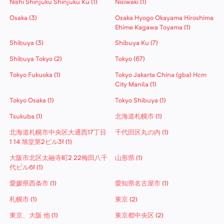
Nishi Shinjuku Shinjuku Ku (1)
Nisiwaki (1)
Osaka (3)
Osaka Hyogo Okayama Hiroshima
Ehime Kagawa Toyama (1)
Shibuya (3)
Shibuya Ku (7)
Shibuya Tokyo (2)
Tokyo (67)
Tokyo Fukuoka (1)
Tokyo Jakarta China (gba) Hcm
City Manila (1)
Tokyo Osaka (1)
Tokyo Shibuya (1)
Tsukuba (1)
北海道札幌市 (1)
北海道札幌市中央区大通西17丁目
千代田区丸の内 (1)
1 14 旭堂第2ビル3f (1)
大阪市北区太融寺町2 22梅田八千
山形県 (1)
代ビル6f (1)
愛媛県西条市 (1)
愛知県名古屋市 (1)
札幌市 (1)
東京 (2)
東京、大阪 他 (1)
東京都中央区 (2)