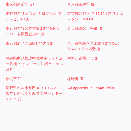
東京都新宿区 (2)
東京都渋谷区 (2)
東京都渋谷区広尾1 3 18 広尾オフ
東京都渋谷区渋谷2 15 1 渋谷クロ
ィスビル11f (1)
スタワー32f (1)
東京都渋谷区神宮前3 27 15 Hiサ
東京都港区浜松町 (1)
ンロード原宿ビル2f (1)
東京都港区赤坂9 1 7 1014 (1)
東京都豊島区東池袋4 21 1 Owl
Tower Office 3階 (1)
沖縄県中頭郡北中城村字ライカム
神奈川県横浜市 (1)
一番地 イオンモール沖縄ライカム
5f (1)
福岡市 (1)
菰野町 (1)
長野県松本市和田４０１０−２１
All agencies in Japan (159)
松本ものづくり産業支援センター
２０２ (1)