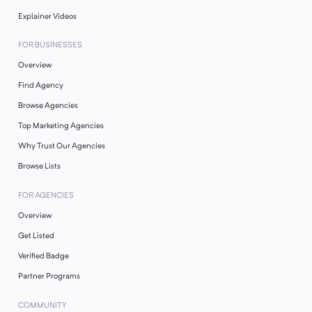
Explainer Videos
FOR BUSINESSES
Overview
Find Agency
Browse Agencies
Top Marketing Agencies
Why Trust Our Agencies
Browse Lists
FOR AGENCIES
Overview
Get Listed
Verified Badge
Partner Programs
COMMUNITY