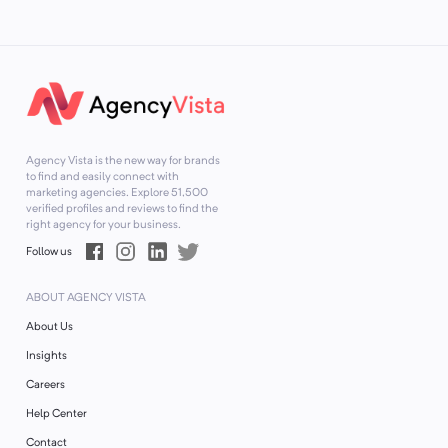
Agency Vista is the new way for brands
to find and easily connect with
marketing agencies. Explore
51,500
verified profiles and reviews to find the
right agency for your business.
Follow us
ABOUT AGENCY VISTA
About Us
Insights
Careers
Help Center
Contact