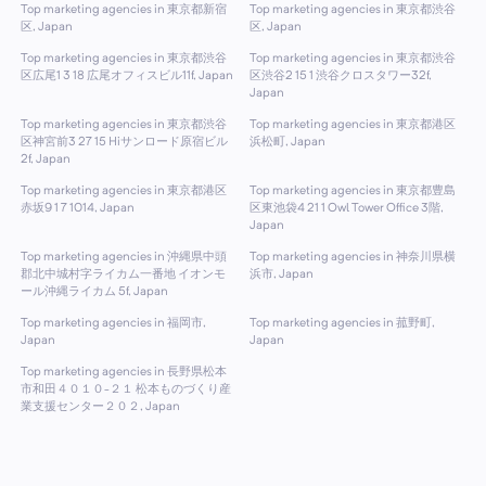
Top marketing agencies in 東京都新宿
Top marketing agencies in 東京都渋谷
区, Japan
区, Japan
Top marketing agencies in 東京都渋谷
Top marketing agencies in 東京都渋谷
区広尾1 3 18 広尾オフィスビル11f, Japan
区渋谷2 15 1 渋谷クロスタワー32f,
Japan
Top marketing agencies in 東京都渋谷
Top marketing agencies in 東京都港区
区神宮前3 27 15 Hiサンロード原宿ビル
浜松町, Japan
2f, Japan
Top marketing agencies in 東京都港区
Top marketing agencies in 東京都豊島
赤坂9 1 7 1014, Japan
区東池袋4 21 1 Owl Tower Office 3階,
Japan
Top marketing agencies in 沖縄県中頭
Top marketing agencies in 神奈川県横
郡北中城村字ライカム一番地 イオンモ
浜市, Japan
ール沖縄ライカム 5f, Japan
Top marketing agencies in 福岡市,
Top marketing agencies in 菰野町,
Japan
Japan
Top marketing agencies in 長野県松本
市和田４０１０−２１ 松本ものづくり産
業支援センター２０２, Japan