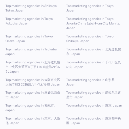
Top marketing agencies in Shibuya
Top marketing agencies in Tokyo,
Tokyo, Japan
Japan
Top marketing agencies in Tokyo
Top marketing agencies in Tokyo
Fukuoka, Japan
Jakarta China (gba) Hcm City Manila,
Japan
Top marketing agencies in Tokyo
Top marketing agencies in Tokyo
Osaka, Japan
Shibuya, Japan
Top marketing agencies in Tsukuba,
Top marketing agencies in 北海道札幌
Japan
市, Japan
Top marketing agencies in 北海道札幌
Top marketing agencies in 千代田区丸
市中央区大通西17丁目1 14 旭堂第2ビル
の内, Japan
3f, Japan
Top marketing agencies in 大阪市北区
Top marketing agencies in 山形県,
太融寺町2 22梅田八千代ビル6f, Japan
Japan
Top marketing agencies in 愛媛県西条
Top marketing agencies in 愛知県名古
市, Japan
屋市, Japan
Top marketing agencies in 札幌市,
Top marketing agencies in 東京, Japan
Japan
Top marketing agencies in 東京、大阪
Top marketing agencies in 東京都中央
他, Japan
区, Japan